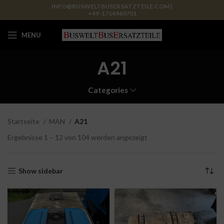
INFO@BUSWELTBUSERSATZTEILE.COM |
+49-1714960701
MENU
A21
Categories
Startseite
MAN
A21
Ergebnisse 1 – 12 von 104 werden angezeigt
Show sidebar