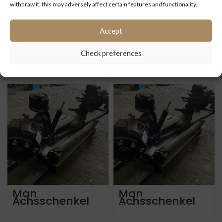
withdraw it, this may adversely affect certain features and functionality.
Accept
Hinterachse ZF
Man 2066
Check preferences
AV 132/90 5,13
Zylinderkopf
MAN Lion’s City,
51031006427.
A20, A21, A23
Weitere Man
Zylinderkopf
Man
Man
Achsschenkel
Achsschenkel
rechts
links