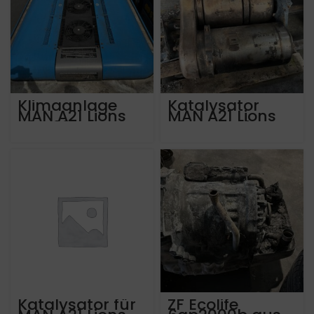
Klimaanlage
Katalysator
MAN A21 Lions
MAN A21 Lions
City 32 KW
City Euro 6 ca
460.000 km
31835461100
Katalysator für
ZF Ecolife