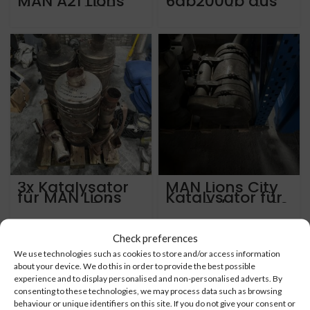
MAN A21 Lions
6ap2000b aus
city von 2015
Brandschaden
mit ca 510.000
MAN A21 Lions
km
City 2021 ca
31.98.5353.0.00
210.000 km
36.151036041
3x Katalysator
MAN Lions City
für MAN Lions
Katalysator für
City Euro 5 / Eev
Euro 5 / Eev A20
A20 – a21 – A23
a21 a23
– a26 Usw
Check preferences
We use technologies such as cookies to store and/or access information
about your device. We do this in order to provide the best possible
experience and to display personalised and non-personalised adverts. By
consenting to these technologies, we may process data such as browsing
behaviour or unique identifiers on this site. If you do not give your consent or