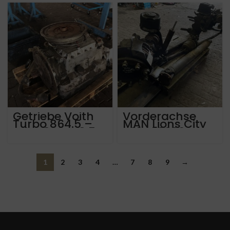
Getriebe Voith
Vorderachse
Turbo 864.5 –
MAN Lions City
D4HT0R2 – 8.5 –
A21 Bj 2020,
MAN Lions City
40.000 km
ca. 550.000 km
1
2
3
4
…
7
8
9
→