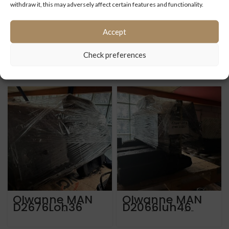
withdraw it, this may adversely affect certain features and functionality.
Accept
Ölwanne Iveco
Block MAN
Check preferences
Cursor 9 Euro 6
D2066luh13 Euro
für Iveco
4 51 01101-3385
Crossway
Ölwanne MAN
Ölwanne MAN
D2676Loh36
D2066luh46
Euro 6 mit
Euro 5 Eev 51
leichte
05801-3510