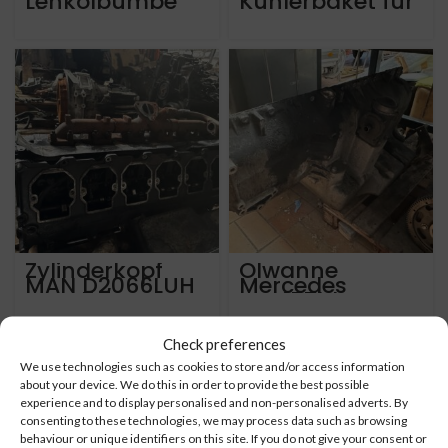
Lenkölpumpe
Kühlerpaket für
für MB
Iveco Crossway
OM936hla Euro
LE Euro 6 von
6 Motor
2016 mit Cursor
9 Motor
Zylinderkopf
Olwanne
MAN D2066LUH
Mercedes
Euro 5 / eev
OM457hla Euro
5 / eev
A4570144702
Check preferences
We use technologies such as cookies to store and/or access information
about your device. We do this in order to provide the best possible
experience and to display personalised and non-personalised adverts. By
consenting to these technologies, we may process data such as browsing
behaviour or unique identifiers on this site. If you do not give your consent or