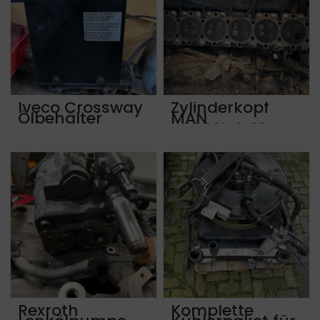
Iveco Crossway
Zylinderkopf
Ölbehälter
MAN
D2066luh48
Motor
Rexroth
Komplette