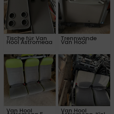
Tische für Van
Trennwände
Hool Astromega
Van Hool
Astromega
Van Hool
Van Hool