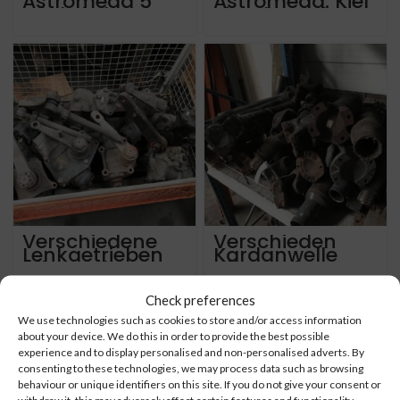
Astromega 5
Astromega. Kiel
Rücksitzbank,
Sitze komplett
Kiel Sitze
mit Tische,
Gurte usw
Verschiedene
Verschieden
Lenkgetrieben
Kardanwelle
alle Marken &
alle Marken,
Typen
Typen & Längen
Check preferences
We use technologies such as cookies to store and/or access information
about your device. We do this in order to provide the best possible
experience and to display personalised and non-personalised adverts. By
consenting to these technologies, we may process data such as browsing
behaviour or unique identifiers on this site. If you do not give your consent or