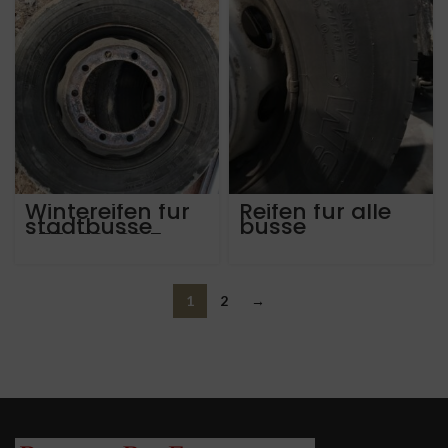
Wintereifen fur
Reifen fur alle
stadtbusse
busse
275-70-22,5
1
2
→