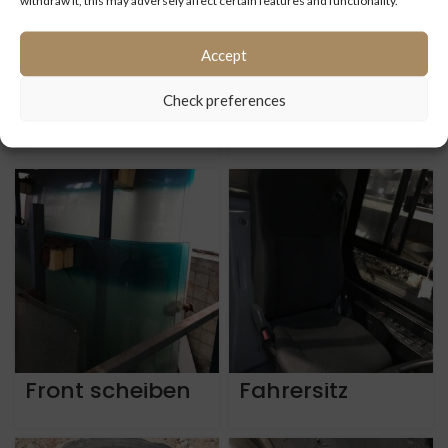
withdraw it, this may adversely affect certain features and functionality.
Accept
Check preferences
Alcoa Felgen
Webasto Speros
22,5
Standheizung
Front scheiben
Fahrersitz