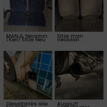
MAN & Neoplan
Sitze man
(Kiel) Sitze Neu
neoplan
Reisebestühlun
g
Dieseltanks alle
Auspuff