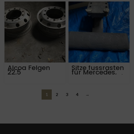
Alcoa Felgen
Sitze fussrasten
22,5
für Mercedes,
Setra, MAN und
Neoplan
1
2
3
4
→