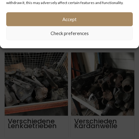
withdraw it, this may adversely affect certain features and functionality.
Accept
ZF Lenkgetriebe
Mercedes Benz,
Check preferences
8098955777 alle
Setra, Man und
modelle
Neoplan Sitze 3
Mercedes Benz,
punkt
Setra MAN,
Neoplan, Iveco
VDL Bova auf
Verschiedene
Verschieden
Lenkgetrieben
Kardanwelle
alle Marken &
alle Marken,
Typen
Typen & Längen