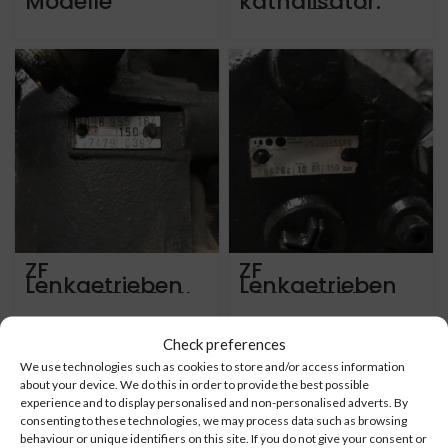
Modelle
kathalisator.
Mercedes Setra
Man a78. Bj
Man Neoplan
2007. Ubrige
Iveco
man neoplan bj
2005 bis 2018
ZF
ZF
Lenkgetrieben
Lenkgetrieben
8098955167 alle
8098955556
modelle
alle modelle
Mercedes Benz,
Mercedes Benz,
Setra MAN,
Setra MAN,
Check preferences
Neoplan, Iveco
Neoplan, Iveco
We use technologies such as cookies to store and/or access information
VDL Bova auf
VDL Bova auf
Lager
about your device. We do this in order to provide the best possible
experience and to display personalised and non-personalised adverts. By
consenting to these technologies, we may process data such as browsing
behaviour or unique identifiers on this site. If you do not give your consent or