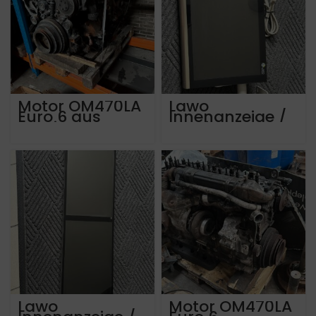
Motor OM470LA
Lawo
Euro 6 aus
Innenanzeige /
Tourismo von
monitor
2015 mit ca
Infotainment
525.000 km
iTS190A-32.0A
Lawo
Motor OM470LA