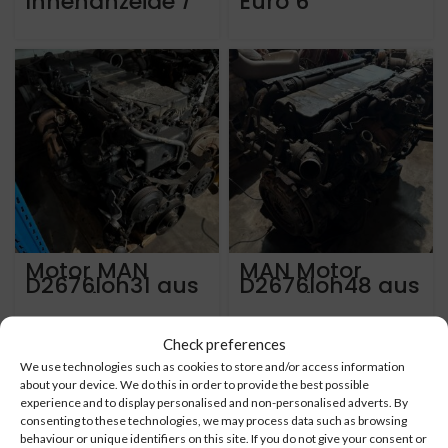
Innenanzeige /
Euro 6
Monitor
Infotainment
iT195A-09.24
Motor MAN
MAN Motor
D2676loh31 aus
D2676loh48 aus
MAN Lions
MAN Lions
Coach aus 2017
Coach von 2022
mit ca. 575.000
mit ca 300.000
km
km
Check preferences
We use technologies such as cookies to store and/or access information
about your device. We do this in order to provide the best possible
experience and to display personalised and non-personalised adverts. By
consenting to these technologies, we may process data such as browsing
behaviour or unique identifiers on this site. If you do not give your consent or