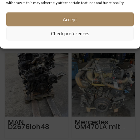
withdraw it, this may adversely affect certain features and functionality.
Accept
Motor MAN
Mercedes
Check preferences
D2066LUH48
OM470La Euro 6
Euro 5 / eev von
aus Mercedes
MAN A23 von
Citaro Gelenk
2013 mit ca
von 2014 mit ca.
975.000 km
595.000 km
MAN
Mercedes
D2676loh48
OM470LA mit
Euro 6 Motor
nur ca 243.000
mit ca 425.000
km aus