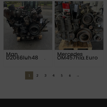
km
Tourismo von
2022
Man
Mercedes
D2066luh48
OM457hla Euro
Euro 5 / Eev mit
5 Setra 417UL
ca 720.000 km
von 2013 ca
850.000 km.
Guter Zustand!
1
2
3
4
5
6
→