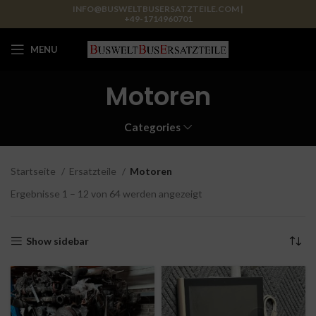
INFO@BUSWELTBUSERSATZTEILE.COM |
+49-1714960701
MENU
Motoren
Categories
Startseite
Ersatzteile
Motoren
Ergebnisse 1 – 12 von 64 werden angezeigt
Show sidebar