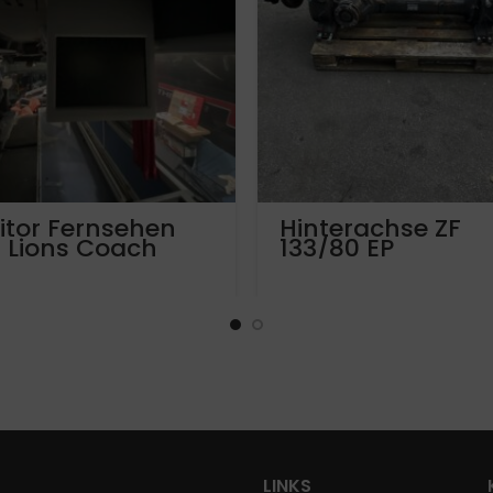
itor Fernsehen
Hinterachse ZF
 Lions Coach
133/80 EP
Ubersetzung 5,12
MAN Lions City
LINKS