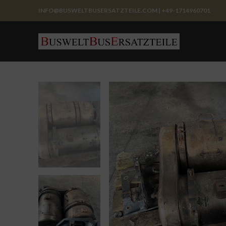
INFO@BUSWELTBUSERSATZTEILE.COM | +49-1714960701