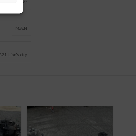
Katalysator
M.A.N
A21, Lion's city