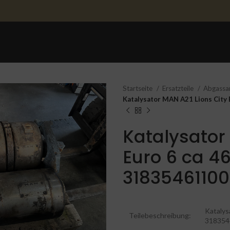
STARTSEITE
ERSATZTEILE
ERSATZTEILE 
Startseite
Ersatzteile
Abgassanl
Katalysator MAN A21 Lions City
Katalysator
Euro 6 ca 4
31835461100
Katalys
Teilebeschreibung:
318354