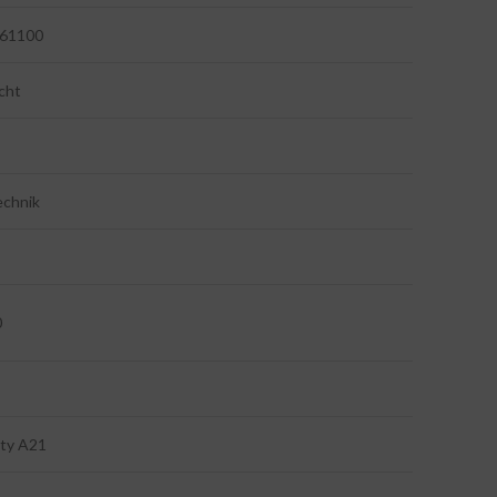
61100
cht
echnik
0
ity A21