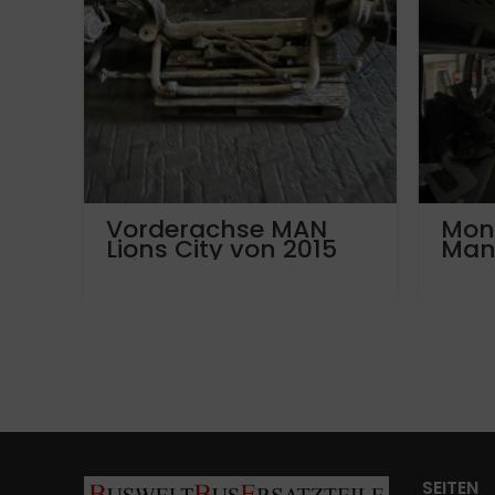
Vorderachse MAN
Mon
Lions City von 2015
Man
mit ca 525.000 km –
81.44001.7296
SEITEN