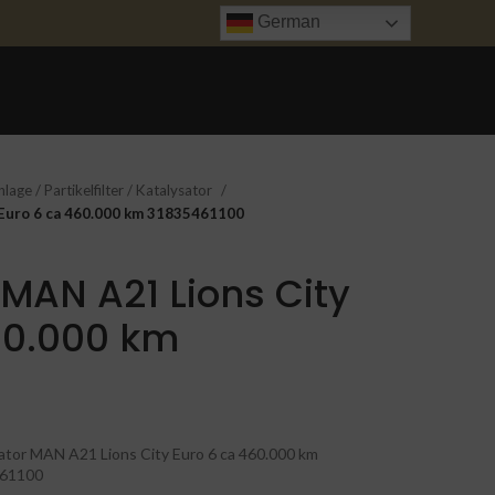
German
ANFRAGE
UNFALL INSTANDSETZUNG
TRANSPORT
KONTAKT
age / Partikelfilter / Katalysator
 Euro 6 ca 460.000 km 31835461100
 MAN A21 Lions City
60.000 km
ator MAN A21 Lions City Euro 6 ca 460.000 km
61100