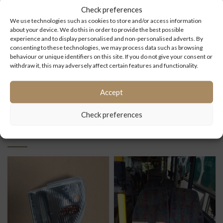
Check preferences
We use technologies such as cookies to store and/or access information
STOSSTANGE NEOPLAN ALLE MODELLE
about your device. We do this in order to provide the best possible
experience and to display personalised and non-personalised adverts. By
consenting to these technologies, we may process data such as browsing
behaviour or unique identifiers on this site. If you do not give your consent or
Artikelnummer:
BBE000044
withdraw it, this may adversely affect certain features and functionality.
Kategorie:
Aller produkte
Accept
Check preferences
ÄHNLICHE PRODUKTE