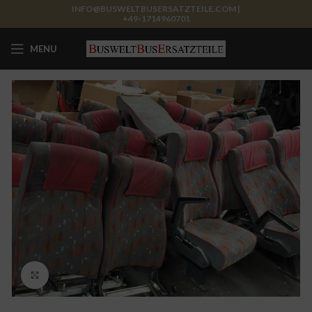
INFO@BUSWELTBUSERSATZTEILE.COM |
+49-1714960701
MENU
Click to enlarge