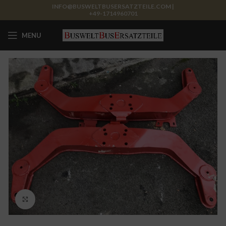
INFO@BUSWELTBUSERSATZTEILE.COM |
+49-1714960701
MENU
Click to enlarge