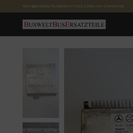
INFO@BUSWELTBUSERSATZTEILE.COM | +49-1714960701