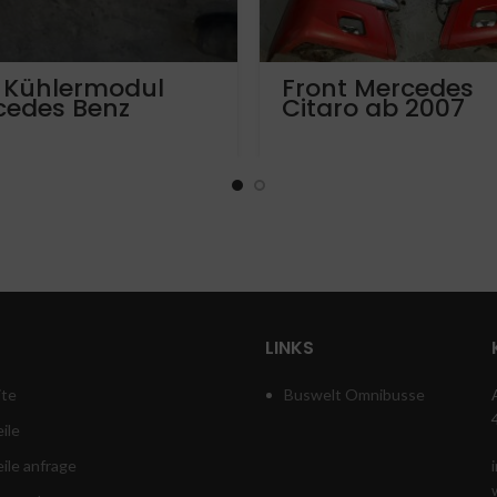
 Kühlermodul
Front Mercedes
cedes Benz
Citaro ab 2007
ros OM470LA
01400475
LINKS
ite
Buswelt Omnibusse
ile
eile anfrage