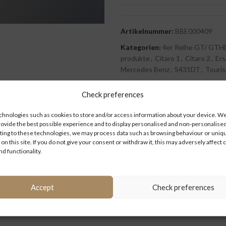
Artikelnummer:
BBE000409
Kategorien:
4er Reihe GT/ GTH
produkte
,
Citaro 1
,
Citaro 2
,
Ers
Mercedes Benz
,
S431DT
,
Touri
Check preferences
hnologies such as cookies to store and/or access information about your device. We 
BESCHREIBUNG
ZUSÄTZLICHE INFORMATIONEN
rovide the best possible experience and to display personalised and non-personalised
ing to these technologies, we may process data such as browsing behaviour or uniq
 on this site. If you do not give your consent or withdraw it, this may adversely affect 
nd functionality.
Accept
Check preferences