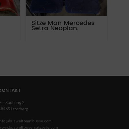
Sitze Man Mercedes
Me
Setra Neoplan.
St
Dreipunktgurt.
A0
Armlehnen
Me
17 
KONTAKT
Am Südhang 2
48465 Isterberg
info@busweltomnibusse.com
www.busweltbusersatzteile.com