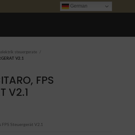
German
ANFRAGE
UNFALL INSTANDSETZUNG
TRANSPORT
KONTAKT
elektrik steuergerate
RGERAT V2.1
ITARO, FPS
 V2.1
 FPS Steuergerät V2.1