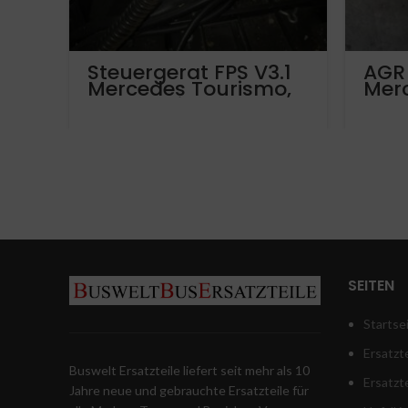
Steuergerat FPS V3.1
AGR
Mercedes Tourismo,
Mer
travego, intouro,
Act
integro, citaro,
A47
connecto Setra 4er
reihe
SEITEN
Startse
Ersatzte
Buswelt Ersatzteile liefert seit mehr als 10
Ersatzt
Jahre neue und gebrauchte Ersatzteile für