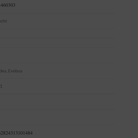
460303
ucht
des, Evobus
 1
2824313101484