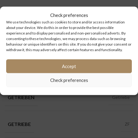
Check preferences
We use technologies such as cookies to store and/or access information
Kategorien:
Ersatzteile
,
Getrieben
,
Intouro
,
Mercedes Benz
about your device. We do this in order to provide the best possible
experience and to display personalised and non-personalised adverts. By
consenting to these technologies, we may process data such as browsing
behaviour or unique identifiers on this site. If you do not give your consent or
withdraw it, this may adversely affect certain features and functionality.
ZUSÄTZLICHE INFORMATIONEN
Accept
ERSATZTEILEN
Getrieben
Check preferences
GETRIEBEN
Getriebe
GETRIEBE
ZF