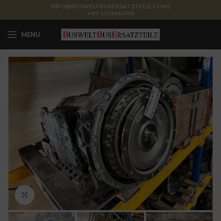
INFO@BUSWELTBUSERSATZTEILE.COM |
+49-1714960701
MENU
Click to enlarge