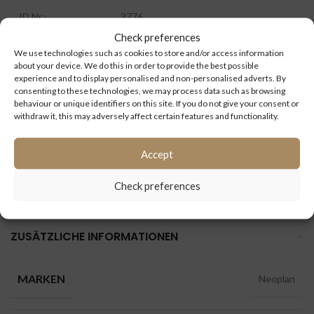
ID Nr.:
3776
Check preferences
Extra information:
We use technologies such as cookies to store and/or access information
about your device. We do this in order to provide the best possible
experience and to display personalised and non-personalised adverts. By
consenting to these technologies, we may process data such as browsing
behaviour or unique identifiers on this site. If you do not give your consent or
withdraw it, this may adversely affect certain features and functionality.
Kategorien:
2066
,
A20
,
A21
,
A23
,
A78
,
Bremsen
,
Cityliner
,
Accept
Euroliner
,
Lion`s city
,
Lion's coach
,
MAN
,
Neoplan
,
Skyliner
,
Spaceliner
,
Starliner
,
Tourliner
Check preferences
ZUSÄTZLICHE INFORMATIONEN
MARKEN
Neoplan