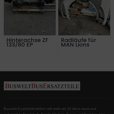
Hinterachse ZF
Radläufe für
133/80 EP
MAN Lions
Ubersetzung
Intercity
5,12 Aus MAN
Baujahr 2022
Lions City
Buswelt Ersatzteile liefert seit mehr als 10 Jahre neue und