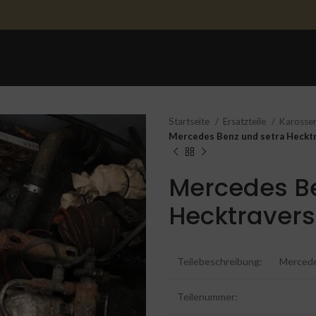
STARTSEITE
ERSATZTEILE
ERSATZTEILE 
Startseite
Ersatzteile
Karosser
Mercedes Benz und setra Heckt
Mercedes Be
Hecktraver
Teilebeschreibung:
Mercede
Teilenummer: