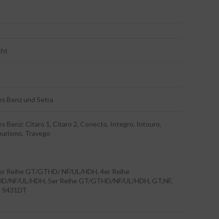
cht
s Benz und Setra
 Benz: Citaro 1, Citaro 2, Conecto, Integro, Intouro,
ourismo, Travego
3er Reihe GT/GTHD/ NF/UL/HDH, 4er Reihe
D/NF/UL/HDH, 5er Reihe GT/GTHD/NF/UL/HDH, GT,NF,
, S431DT