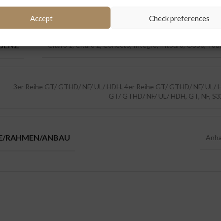
Mercede
Accept
Check preferences
BENZ
Citaro 1, Citaro 2, Conecto, Integro, Intouro, O350, To
3er Reihe GT/ GTHD/ NF/ UL/ HDH, 4er Reihe GT/ GTHD/ NF/ UL/ 
GT/ GTHD/ NF/ UL/ HDH, GT, NF, S
IE/RAHMEN/ANBAU
Anha