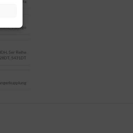
s Benz, Setra
urismo, Travego
HDH, 5er Reihe
328DT, S431DT
ngerkupplung