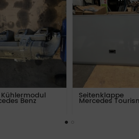
 Kühlermodul
Seitenklappe
cedes Benz
Mercedes Touris
ros OM470LA
Travego Setra 40
01400475
Euro 5 und Euro 
A6327502443