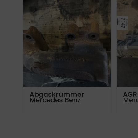
Abgaskrümmer
AGR
Mercedes Benz
Mer
Actros OM470LA 3-
Act
Teilig A4701421001
A47
A4701420001
A4701400414