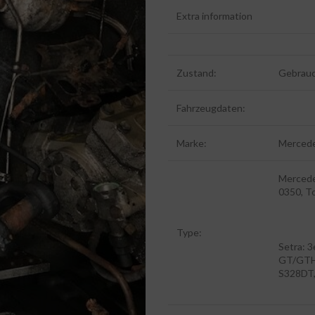
Extra information
Zustand:
Gebrau
Fahrzeugdaten:
Marke:
Mercede
Mercedes
0350, T
Type:
Setra: 
GT/GTH
S328DT