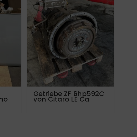
Getriebe ZF 6hp592C
Me
mo
von Citaro LE Ca
St
0
900.000 km
A0
6
Laufleistung. Mängel;
Me
Unsanft beim
17 
runterschalten.