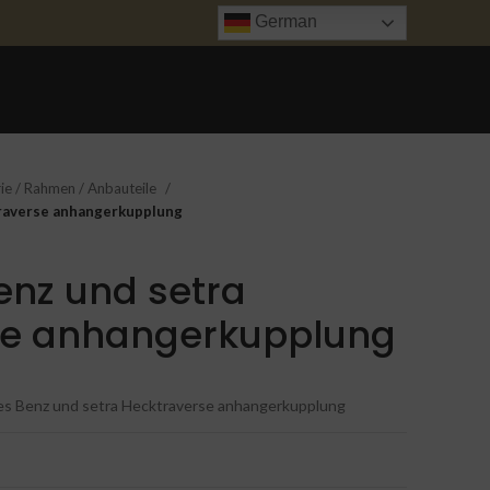
German
ANFRAGE
UNFALL INSTANDSETZUNG
TRANSPORT
KONTAKT
ie / Rahmen / Anbauteile
raverse anhangerkupplung
nz und setra
se anhangerkupplung
s Benz und setra Hecktraverse anhangerkupplung