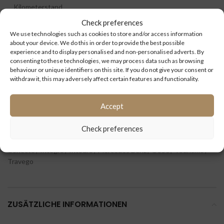
Kilometerstand
(km):
Check preferences
We use technologies such as cookies to store and/or access information
ID:
about your device. We do this in order to provide the best possible
experience and to display personalised and non-personalised adverts. By
consenting to these technologies, we may process data such as browsing
behaviour or unique identifiers on this site. If you do not give your consent or
withdraw it, this may adversely affect certain features and functionality.
Accept
Check preferences
Kategorien:
Antriebsstrang / Achsen
,
Citaro 1
,
Citaro 2
,
Conecto
,
Integro
,
Intouro
,
Mercedes Benz
,
O350
,
Tourismo
,
Travego
ZUSÄTZLICHE INFORMATIONEN