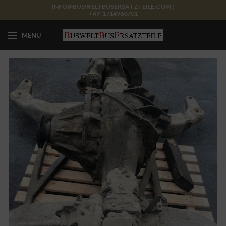
INFO@BUSWELTBUSERSATZTEILE.COM |
+49-1714960701
MENU