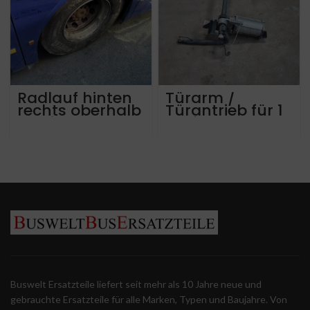
Radlauf hinten
Türarm /
rechts oberhalb
Türantrieb für 1
Antriebsachse
Türflügel,
für Mercedes
Mercedes
Tourismo 17 RHD
Citaro.
Euro 5 1.342 mm
breit
Buswelt Ersatzteile liefert seit mehr als 10 Jahre neue und
gebrauchte Ersatzteile für alle Marken, Typen und Baujahre. Von