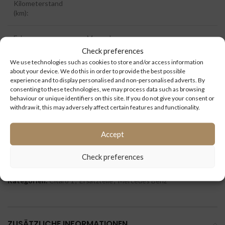
Kilometerstand
(km):
Fahrzeuge:
Mercedes
Check preferences
We use technologies such as cookies to store and/or access information
Fahrzeugtype:
Citaro 1
about your device. We do this in order to provide the best possible
experience and to display personalised and non-personalised adverts. By
ID:
7824
consenting to these technologies, we may process data such as browsing
behaviour or unique identifiers on this site. If you do not give your consent or
withdraw it, this may adversely affect certain features and functionality.
Extra Information:
Accept
Check preferences
Kategorien:
Citaro 1
,
Ersatzteile
,
Mercedes Benz
ZUSÄTZLICHE INFORMATIONEN