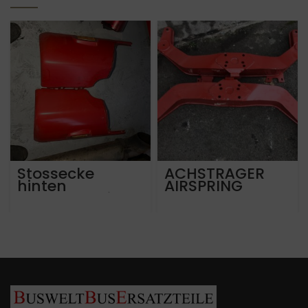
Stossecke
ACHSTRÄGER
hinten
AIRSPRING
Mercedes Citaro
HOLDER
ab 2007
MERCEDES
A6288850105 &
SETRA
A6288850005