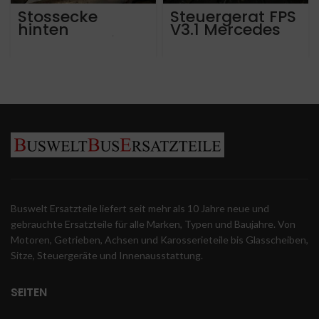
Stossecke
Steuergerat FPS
hinten
V3.1 Mercedes
Mercedes Citaro
Tourismo,
ab 2007
travego,
A6288850105 &
intouro, integro,
A6288850005
citaro, connecto
Setra 4er reihe
Buswelt Ersatzteile liefert seit mehr als 10 Jahre neue und
gebrauchte Ersatzteile für alle Marken, Typen und Baujahre. Von
Motoren, Getrieben, Achsen und Karosserieteile bis Glasscheiben,
Sitze, Steuergeräte und Innenausstattung.
SEITEN