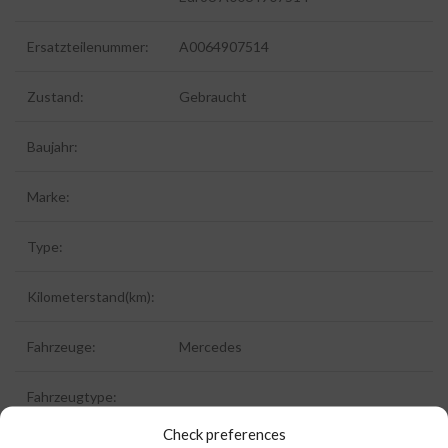
Ersatzteilenummer:
A0064907514
Zustand:
Gebraucht
Baujahr:
Marke:
Type:
Kilometerstand(km):
Fahrzeuge:
Mercedes
Fahrzeugtype:
Check preferences
ID:
7235