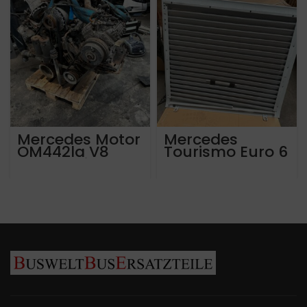
Mercedes Motor
Mercedes
OM442la V8
Tourismo Euro 6
Euro 2 mit 381
Lamellenklappe
ps. Laufleistung
rechts hinten
ca 750.000 km
A6327506443