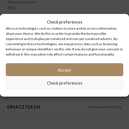
Kilometerstand
(km):
Check preferences
ID:
5907
We use technologies such as cookies to store and/or access information
about your device. We do this in order to provide the best possible
Extra information:
experience and to display personalised and non-personalised adverts. By
consenting to these technologies, we may process data such as browsing
behaviour or unique identifiers on this site. If you do not give your consent or
withdraw it, this may adversely affect certain features and functionality.
Kategorien:
4er Reihe GT/ GTHD/ NF/ UL/ HDH
,
Ersatzteile
,
Innenausstattung
,
Mercedes Benz
,
Setra
,
Tourismo
,
Travego
Accept
Check preferences
ZUSÄTZLICHE INFORMATIONEN
ERSATZTEILEN
Innenausstattung