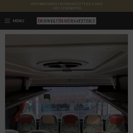
INFO@BUSWELTBUSERSATZTEILE.COM |
+49-1714960701
MENU