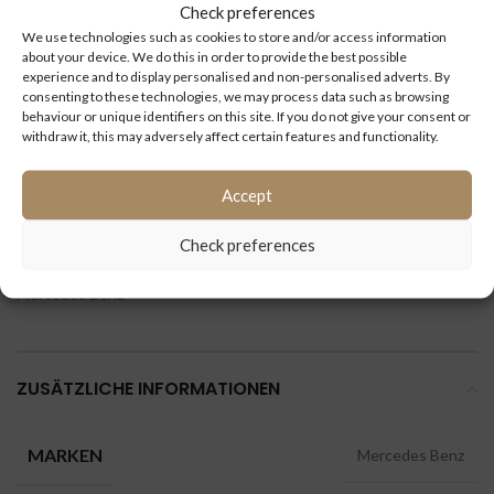
Check preferences
We use technologies such as cookies to store and/or access information
Kilometerstand
about your device. We do this in order to provide the best possible
(km):
experience and to display personalised and non-personalised adverts. By
consenting to these technologies, we may process data such as browsing
behaviour or unique identifiers on this site. If you do not give your consent or
ID:
4549
withdraw it, this may adversely affect certain features and functionality.
Extra information:
Accept
Check preferences
Kategorien:
Citaro 1
,
Citaro 2
,
Fahrzeugelektrik steuergerate
,
Mercedes Benz
ZUSÄTZLICHE INFORMATIONEN
MARKEN
Mercedes Benz