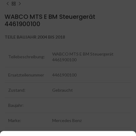
WABCO MTS E BM Steuergerät
4461900100
TEILE BAUJAHR 2004 BIS 2018
WABCO MTS E BM Steuergerät
Teilebeschreibung:
4461900100
Ersatzteilenummer
4461900100
Zustand:
Gebraucht
Baujahr:
Marke:
Mercedes Benz
Type:
Mercedes Benz: Citaro 1 und Citaro 2