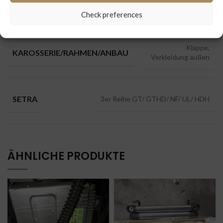
MARKEN
Setra
Check preferences
Klappe,
KAROSSERIE/RAHMEN/ANBAU
Verkleidung außen
SETRA
3er Reihe GT/ GTHD/ NF/ UL/ HDH
ÄHNLICHE PRODUKTE