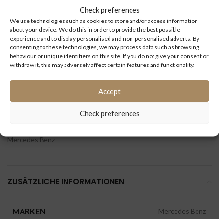
Type:
Mercedes Benz: Citaro 1 und Citaro 2
Check preferences
We use technologies such as cookies to store and/or access information
about your device. We do this in order to provide the best possible
Kilometerstand
experience and to display personalised and non-personalised adverts. By
(km):
consenting to these technologies, we may process data such as browsing
behaviour or unique identifiers on this site. If you do not give your consent or
withdraw it, this may adversely affect certain features and functionality.
ID:
4574
Accept
Extra information:
Check preferences
Kategorien:
Citaro 1
,
Citaro 2
,
Fahrzeugelektrik steuergerate
,
Mercedes Benz
ZUSÄTZLICHE INFORMATIONEN
MARKEN
Mercedes Benz