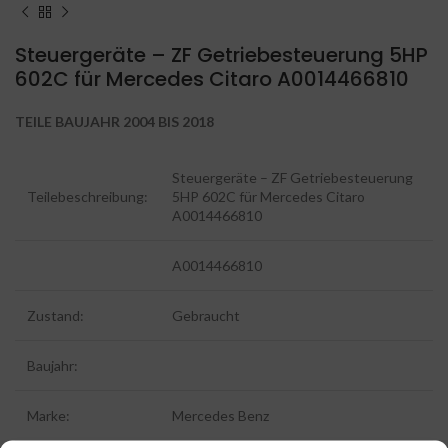
Steuergeräte – ZF Getriebesteuerung 5HP
602C für Mercedes Citaro A0014466810
TEILE BAUJAHR 2004 BIS 2018
Steuergeräte – ZF Getriebesteuerung
Teilebeschreibung:
5HP 602C für Mercedes Citaro
A0014466810
A0014466810
Zustand:
Gebraucht
Baujahr:
Marke:
Mercedes Benz