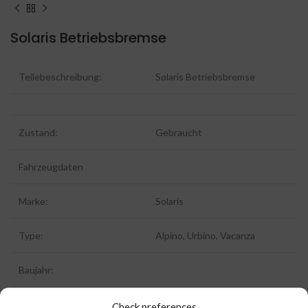
Solaris Betriebsbremse
Teilebeschreibung:
Solaris Betriebsbremse
Zustand:
Gebraucht
Fahrzeugdaten
Marke:
Solaris
Type:
Alpino, Urbino, Vacanza
Baujahr:
Kilometerstand (km):
Check preferences