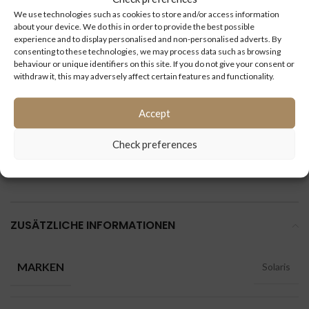
We use technologies such as cookies to store and/or access information
about your device. We do this in order to provide the best possible
ID:
experience and to display personalised and non-personalised adverts. By
consenting to these technologies, we may process data such as browsing
behaviour or unique identifiers on this site. If you do not give your consent or
withdraw it, this may adversely affect certain features and functionality.
Accept
Check preferences
Kategorien:
Alpino
,
Bremsen
,
Solaris
,
Urbino
,
Vacanza
ZUSÄTZLICHE INFORMATIONEN
MARKEN
Solaris