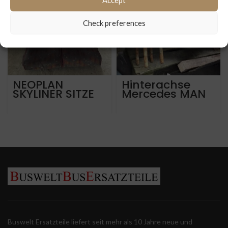
Check preferences
NEOPLAN
Hinterachse
SKYLINER SITZE
Mercedes MAN
1994
Neoplan und
Iveco
Buswelt Ersatzteile liefert seit mehr als 10 Jahre neue und