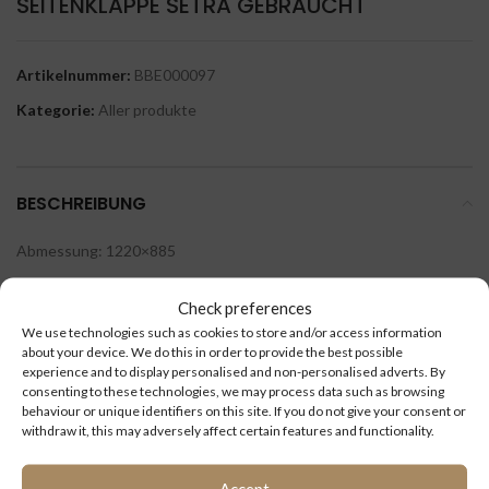
SEITENKLAPPE SETRA GEBRAUCHT
Artikelnummer:
BBE000097
Kategorie:
Aller produkte
BESCHREIBUNG
Abmessung: 1220×885
Check preferences
We use technologies such as cookies to store and/or access information
about your device. We do this in order to provide the best possible
ÄHNLICHE PRODUKTE
experience and to display personalised and non-personalised adverts. By
consenting to these technologies, we may process data such as browsing
behaviour or unique identifiers on this site. If you do not give your consent or
withdraw it, this may adversely affect certain features and functionality.
Accept