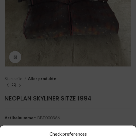
Click to enlarge
Startseite
Aller produkte
NEOPLAN SKYLINER SITZE 1994
Artikelnummer:
BBE000366
Kategorie:
Aller produkte
Check preferences