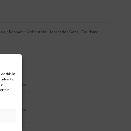
rie / Rahmen / Anbauteile
,
Mercedes Benz
,
Tourismo
do this in
 adverts.
n / Anbauteile
ue
certain
Seitenklappe