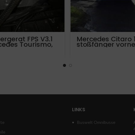
ergerat FPS V3.1
Mercedes Citaro 
cedes Tourismo,
stoßfänger vorn
ego, intouro,
links
gro, citaro,
ecto Setra 4er
e
LINKS
ite
Buswelt Omnibusse
ile