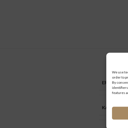
We use tec
order to p
ERSATZTEI
By consent
identifiers
features a
KAROSSER