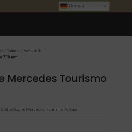
German
ANFRAGE
UNFALL INSTANDSETZUNG
TRANSPORT
KONTAKT
ie / Rahmen / Anbauteile
mo 780 mm
pe Mercedes Tourismo
Seitenklappe Mercedes Tourismo 780 mm