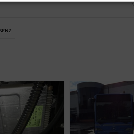
M
BENZ