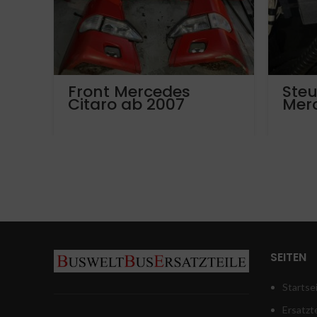
Front Mercedes
Steu
Citaro ab 2007
Mer
trav
inte
conn
reih
SEITEN
Startse
Ersatzte