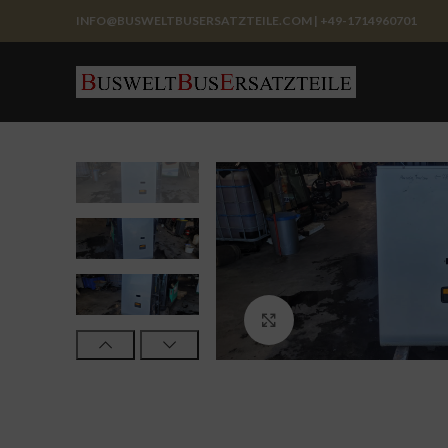
INFO@BUSWELTBUSERSATZTEILE.COM | +49-1714960701
Click to enlarge