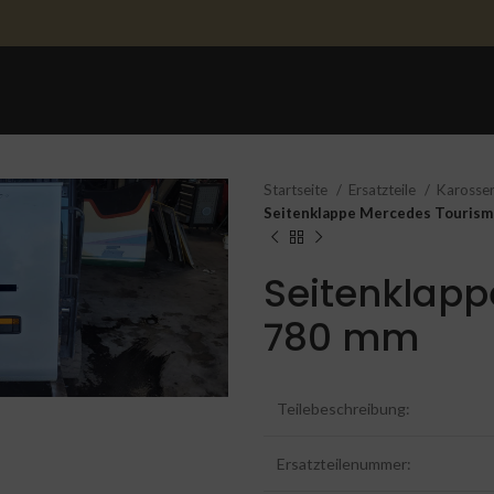
STARTSEITE
ERSATZTEILE
ERSATZTEILE 
Startseite
Ersatzteile
Karosser
Seitenklappe Mercedes Touris
Seitenklap
780 mm
Teilebeschreibung:
Ersatzteilenummer: