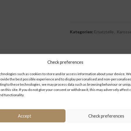
Kategorien:
Ersatzteile
,
Karosse
ZUSÄTZLICHE INFORMATIONEN
Check preferences
hnologies such as cookies to store and/or access information about your device. We 
rovide the best possible experience and to display personalised and non-personalised
LEN
Karosserie / Rahme
ing to these technologies, we may process data such as browsing behaviour or uniq
 on this site. If you do not give your consent or withdraw it, this may adversely affect 
nd functionality.
IE/RAHMEN/ANBAU
Accept
Check preferences