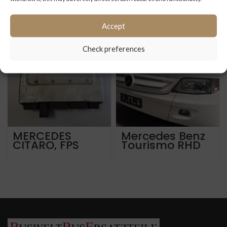
ÄHNLICHE PRODUKTE
Accept
Check preferences
MERCEDES
Mercedes Benz
CITARO, FPS
Tourismo RHD
STEUERGERAT
Front
V2.1
verkleidungsteil
e