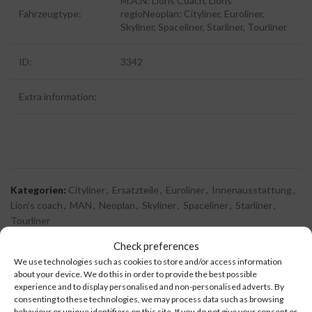
M.A.N: Lions Coach, Lions
Fahrzeugtype:
regioNeoplan: Cityliner, Euroliner,
Skyliner, Spaceliner, Starliner, Tourliner
ID:
3342
Extra information:
Kategorien:
Cityliner
,
Ersatzteile
,
Euroliner
,
Innenausstattung
,
Lion's coach
,
MAN
,
Neoplan
,
Skyliner
,
Spaceliner
,
Starliner
,
Tourliner
Check preferences
We use technologies such as cookies to store and/or access information
about your device. We do this in order to provide the best possible
ZUSÄTZLICHE INFORMATIONEN
experience and to display personalised and non-personalised adverts. By
consenting to these technologies, we may process data such as browsing
behaviour or unique identifiers on this site. If you do not give your consent or