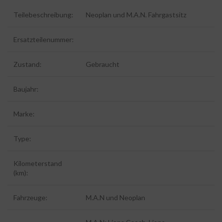
Teilebeschreibung:
Neoplan und M.A.N. Fahrgastsitz
Ersatzteilenummer:
Zustand:
Gebraucht
Baujahr:
Marke:
Type:
Kilometerstand
(km):
Fahrzeuge:
M.A.N und Neoplan