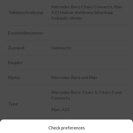
Mercedes Benz Citaro Connecto, Man
Teilebeschreibung:
A23 Hubner drehkranz faltenbalg
hydraulic cilinder
Ersatzteilenummer:
Zustand:
Gebraucht
Baujahr:
Marke:
Mercedes Benz und Man
Mercedes Benz: Citaro 1, Citaro 2 und
Connecto
Type:
Man: A23
Check preferences
Kilometerstand