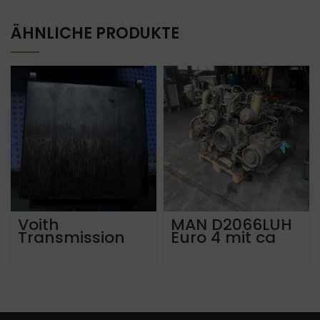
ÄHNLICHE PRODUKTE
Voith
MAN D2066LUH
Transmission
Euro 4 mit ca
Control Unit
560.000 km
MAN Lions City
81.25809-7167