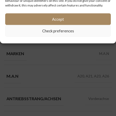
behaviour or unique identifiers on this site. If you do not give your consent or
withdraw it, this may adversely affect certain features and functionality.
Kategorien:
A20
,
A21
,
A23
,
Antriebsstrang / Achsen
,
MAN
Accept
Check preferences
ZUSÄTZLICHE INFORMATIONEN
MARKEN
M.A.N
M.A.N
A20, A21, A23, A26
ANTRIEBSSTRANG/ACHSEN
Vorderachse