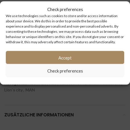
Check preferences
Type:
A20, A21, A23 und Lions City
We use technologies such as cookies to store and/or access information
about your device. We do this in order to provide the best possible
experience and to display personalised and non-personalised adverts. By
Kilometerstand
consenting to these technologies, we may process data such as browsing
(km):
behaviour or unique identifiers on this site. If you do not give your consent or
withdraw it, this may adversely affect certain features and functionality.
ID:
4451
Accept
Extra information:
Check preferences
Kategorien:
A20
,
A21
,
A23
,
Karosserie / Rahmen / Anbauteile
,
Lion`s city
,
MAN
ZUSÄTZLICHE INFORMATIONEN