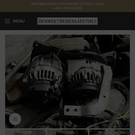
INFO@BUSWELTBUSERSATZTEILE.COM |
+49-1714960701
MENU
Click to enlarge