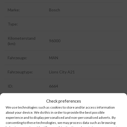
Marke:
Bosch
Type:
Kilometerstand
96000
(km):
Fahrzeuge:
MAN
Fahrzeugtype:
Lions City A21
ID:
6664
Extra information:
Check preferences
We use technologies such as cookies to store and/or access information
about your device. We do this in order to provide the best possible
experience and to display personalised and non-personalised adverts. By
consenting to these technologies, we may process data such as browsing