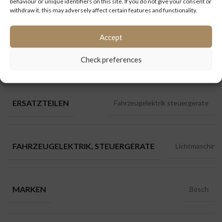
behaviour or unique identifiers on this site. If you do not give your consent or
withdraw it, this may adversely affect certain features and functionality.
Kategorien:
A21
,
Ersatzteile
,
Fahrzeugelektrik steuergerate
,
Lion`s city
,
MAN
Accept
Check preferences
ZUSÄTZLICHE INFORMATIONEN
ERSATZTEILEN
Fahrzeugelektrik steuergerate
FAHRZEUGELEKTRIK, STEUERGERATE
Lichtmaschine
MARKEN
Bosch