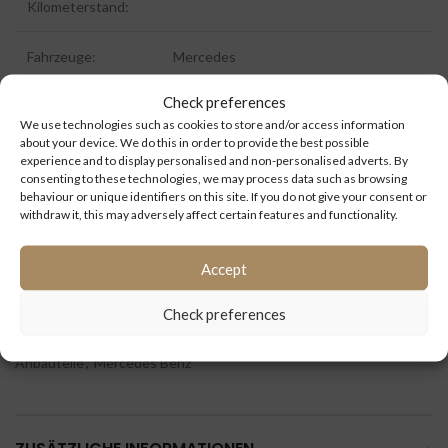
Kilometerstand:
Fahrzeuge:
Mercedes
Check preferences
Fahrzeugtype:
Integro L
We use technologies such as cookies to store and/or access information
about your device. We do this in order to provide the best possible
ID:
9089
experience and to display personalised and non-personalised adverts. By
consenting to these technologies, we may process data such as browsing
behaviour or unique identifiers on this site. If you do not give your consent or
Extra Information:
withdraw it, this may adversely affect certain features and functionality.
Accept
Check preferences
Kategorien:
Ersatzteile
,
Integro
,
Karosserie / Rahmen /
Anbauteile
,
Mercedes Benz