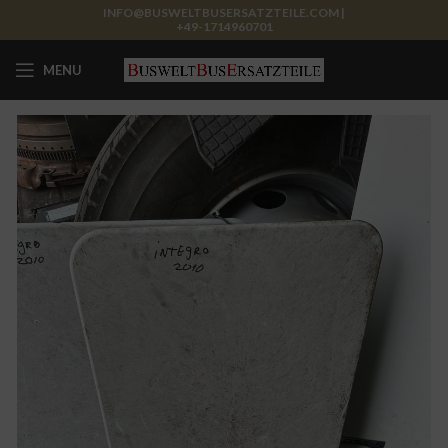
INFO@BUSWELTBUSERSATZTEILE.COM |
+49-1714960701
MENU