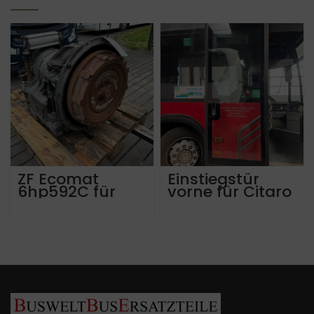
ZF Ecomat
Einstiegstür
6hp592C für
vorne für Citaro
Mercedes, ca
LE
570.000 km
A6282706000