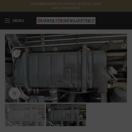
INFO@BUSWELTBUSERSATZTEILE.COM |
+49-1714960701
MENU
Click to enlarge