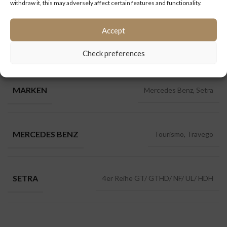
withdraw it, this may adversely affect certain features and functionality.
Accept
Kühlmittel-
MOTORKÜHLSYSTEM
Ausgleichsbehälter
Check preferences
MARKEN
Mercedes Benz, Setra
MERCEDES BENZ
Tourismo, Travego
SETRA
4er Reihe GT/ GTHD/ NF/ UL/ HDH