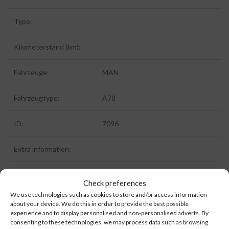
Type:
Kilometerstand (km):
Fahrzeuge:
MAN
Fahrzeugtype:
A78
ID:
7096
Extra information:
Check preferences
We use technologies such as cookies to store and/or access information
about your device. We do this in order to provide the best possible
experience and to display personalised and non-personalised adverts. By
Kategorien:
A78
,
Antriebsstrang / Achsen
,
Ersatzteile
,
MAN
consenting to these technologies, we may process data such as browsing