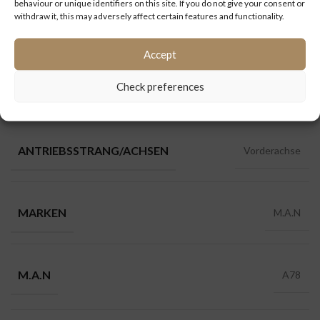
behaviour or unique identifiers on this site. If you do not give your consent or
withdraw it, this may adversely affect certain features and functionality.
ZUSÄTZLICHE INFORMATIONEN
Accept
Check preferences
ERSATZTEILEN
Antriebsstrang / Achsen
ANTRIEBSSTRANG/ACHSEN
Vorderachse
MARKEN
M.A.N
M.A.N
A78