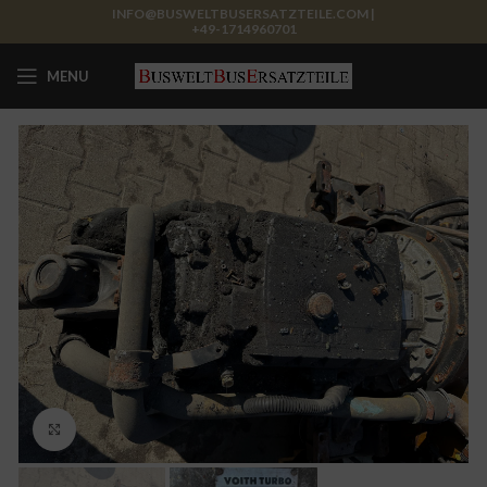
INFO@BUSWELTBUSERSATZTEILE.COM |
+49-1714960701
MENU
Click to enlarge