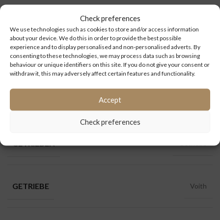
Check preferences
Kategorien:
A23
,
Ersatzteile
,
Getrieben
,
MAN
We use technologies such as cookies to store and/or access information
about your device. We do this in order to provide the best possible
experience and to display personalised and non-personalised adverts. By
consenting to these technologies, we may process data such as browsing
behaviour or unique identifiers on this site. If you do not give your consent or
ZUSÄTZLICHE INFORMATIONEN
withdraw it, this may adversely affect certain features and functionality.
Accept
ERSATZTEILEN
Getrieben
Check preferences
GETRIEBEN
Getriebe
GETRIEBE
Voith