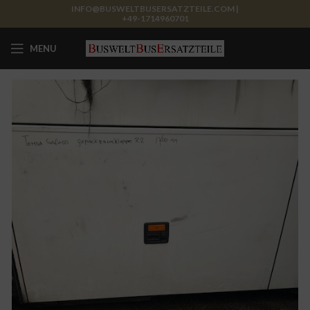
INFO@BUSWELTBUSERSATZTEILE.COM |
+49-1714960701
MENU