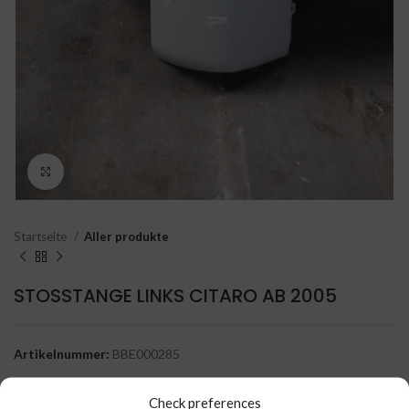
Click to enlarge
Startseite
Aller produkte
STOSSTANGE LINKS CITARO AB 2005
Artikelnummer:
BBE000285
Kategorie:
Aller produkte
Check preferences