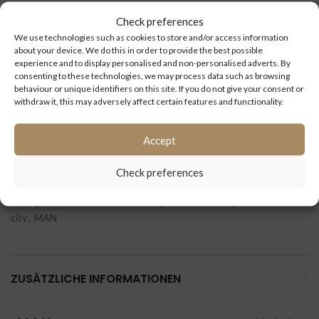
Check preferences
Type
Lion’s City
We use technologies such as cookies to store and/or access information
about your device. We do this in order to provide the best possible
Baujahr:
05/2005
experience and to display personalised and non-personalised adverts. By
consenting to these technologies, we may process data such as browsing
behaviour or unique identifiers on this site. If you do not give your consent or
Kilometerstand
withdraw it, this may adversely affect certain features and functionality.
(km):
Accept
ID:
2813
Check preferences
Kategorien:
Ersatzteile
,
Fahrzeugelektrik steuergerate
,
Lion`s
city
,
MAN
ZUSÄTZLICHE INFORMATIONEN