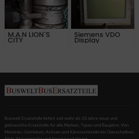
M.A.N LION`S
Siemens VDO
CITY
Display
PARTIKELFILTER
136611010101
EURO 5 EEV
Version 2.0
Mercedes Man
Solaris Vdl.
Buswelt Ersatzteile liefert seit mehr als 10 Jahre neue und
gebrauchte Ersatzteile für alle Marken, Typen und Baujahre. Von
Motoren, Getrieben, Achsen und Karosserieteile bis Glasscheiben,
Sitze, Steuergeräte und Innenausstattung.