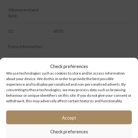
Kilometerstand
(km):
ID:
6073
Extra information:
Check preferences
Kategorien:
Ersatzteile
,
Evobus
,
Fahrzeugelektrik steuergerate
We use technologies such as cookies to store and/or access information
about your device. We do this in order to provide the best possible
experience and to display personalised and non-personalised adverts. By
consenting to these technologies, we may process data such as browsing
behaviour or unique identifiers on this site. If you do not give your consent or
ZUSÄTZLICHE INFORMATIONEN
withdraw it, this may adversely affect certain features and functionality.
ERSATZTEILEN
Fahrzeugelektrik steuergerate
Accept
Check preferences