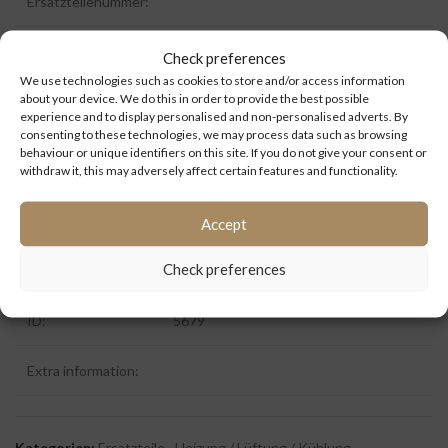
Ersatzteilenummer:
Zustand:
Gebraucht
Check preferences
We use technologies such as cookies to store and/or access information
about your device. We do this in order to provide the best possible
Baujahr:
experience and to display personalised and non-personalised adverts. By
consenting to these technologies, we may process data such as browsing
Marke:
Spheros
behaviour or unique identifiers on this site. If you do not give your consent or
withdraw it, this may adversely affect certain features and functionality.
Type
Thermo 300
Accept
Kilometerstand
Check preferences
(km):
ID:
5679
Extra information:
Kategorien:
Ersatzteile
,
Heizung / Lüftung / Kühlung