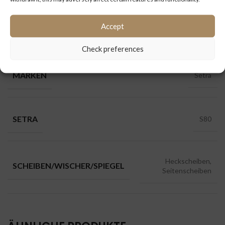
Kategorien:
Scheiben / Wischeranlage / Spiegel
,
Setra
Accept
ZUSÄTZLICHE INFORMATIONEN
Check preferences
MARKEN
Setra
SETRA
S80
Heckscheiben,
SCHEIBEN/WISCHER/SPIEGEL
Seitenscheiben