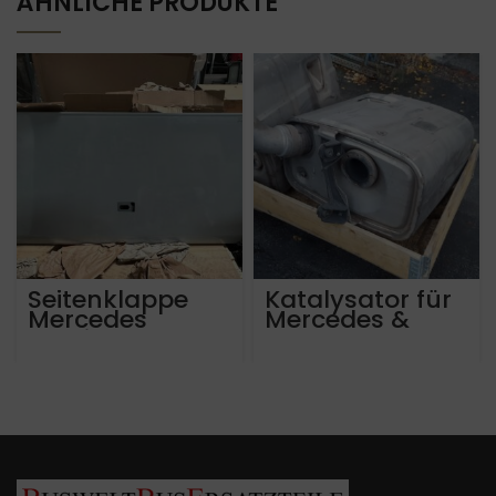
ÄHNLICHE PRODUKTE
Seitenklappe
Katalysator für
Mercedes
Mercedes &
Tourismo
Setra
Travego Setra
A0004907714
400 hinten
rechts Euro 5
und Euro 6
A6327502343