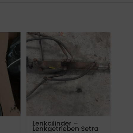
Lenkcilinder –
NE
Lenkgetrieben Setra
ME