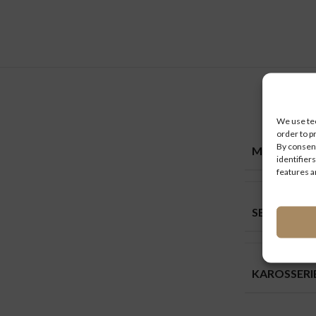
We use tec
order to p
By consent
MARKEN
identifiers
features a
SETRA
KAROSSER