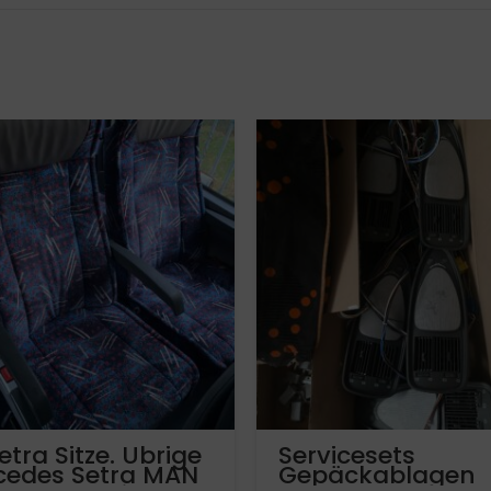
etra Sitze. Übrige
Servicesets
cedes Setra MAN
Gepäckablagen