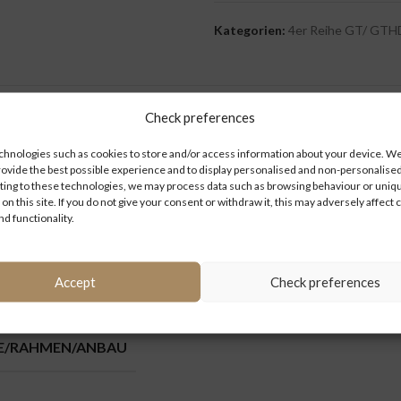
Kategorien:
4er Reihe GT/ GTH
Check preferences
ZUSÄTZLICHE INFORMATIONEN
hnologies such as cookies to store and/or access information about your device. We 
rovide the best possible experience and to display personalised and non-personalised
ing to these technologies, we may process data such as browsing behaviour or uniq
 on this site. If you do not give your consent or withdraw it, this may adversely affect 
nd functionality.
4er Reihe GT/ GTHD
Accept
Check preferences
IE/RAHMEN/ANBAU