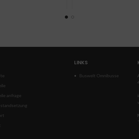
lan VDL Sitze
Setra 415 416 417
2005 bis 2019
GTHD
tig
LINKS
ite
Buswelt Omnibusse
ile
eile anfrage
instandsetzung
rt
t