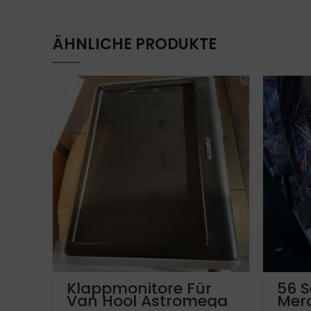
ÄHNLICHE PRODUKTE
Klappmonitore Für
56 S
Van Hool Astromega
Mer