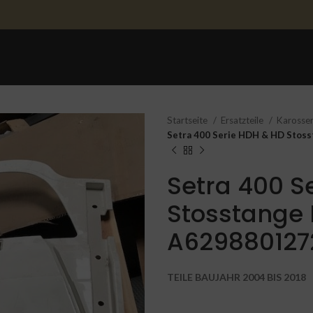
STARTSEITE
ERSATZTEILE
ERSATZTEILE 
Startseite
Ersatzteile
Karosser
Setra 400 Serie HDH & HD Stos
Setra 400 S
Stosstange 
A629880127
TEILE BAUJAHR 2004 BIS 2018