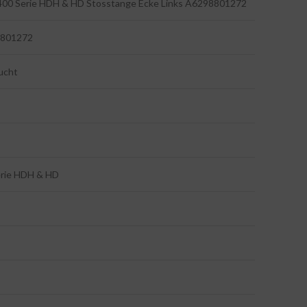
400 Serie HDH & HD Stosstange Ecke Links A6298801272
801272
ucht
erie HDH & HD