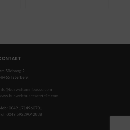
und MAN
KONTAKT
Am Südhang 2
48465 Isterberg
info@busweltomnibusse.com
www.busweltbusersatzteile.com
Mob: 0049 1714960701
Tel: 0049 59229042888