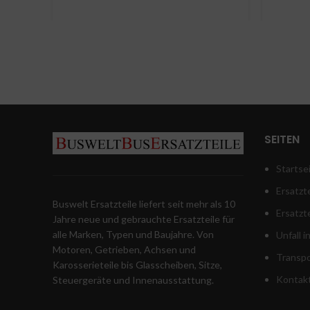
& Setra 431 dt Bosch
Neop
19 LED S flipdown
von 
7620310057
vorä
SEITEN
Startse
Ersatzte
Buswelt Ersatzteile liefert seit mehr als 10
Ersatzt
Jahre neue und gebrauchte Ersatzteile für
alle Marken, Typen und Baujahre. Von
Unfall 
Motoren, Getrieben, Achsen und
Transpo
Karosserieteile bis Glasscheiben, Sitze,
Kontak
Steuergeräte und Innenausstattung.