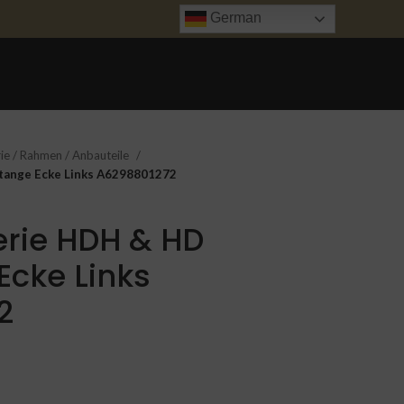
German
ANFRAGE
UNFALL INSTANDSETZUNG
TRANSPORT
KONTAKT
ie / Rahmen / Anbauteile
stange Ecke Links A6298801272
erie HDH & HD
Ecke Links
2