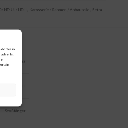
D/ NF/ UL/ HDH
,
Karosserie / Rahmen / Anbauteile
,
Setra
do this in
 adverts.
ue
Setra
certain
/ NF/ UL/ HDH
Stoßfänger