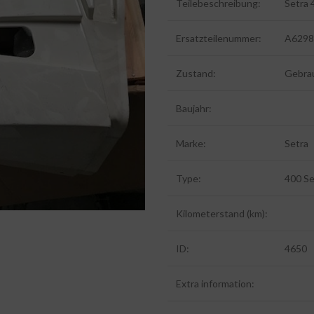
Teilebeschreibung:
Setra 
Ersatzteilenummer:
A6298
Zustand:
Gebra
Baujahr:
Marke:
Setra
Type:
400 S
Kilometerstand (km):
ID:
4650
Extra information: