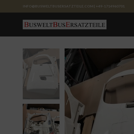
INFO@BUSWELTBUSERSATZTEILE.COM | +49-1714960701