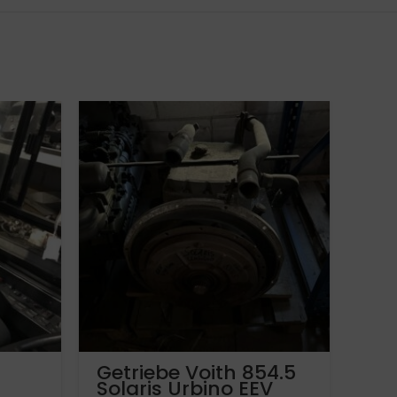
Getriebe Voith 854.5
Bei
Solaris Urbino EEV
Me