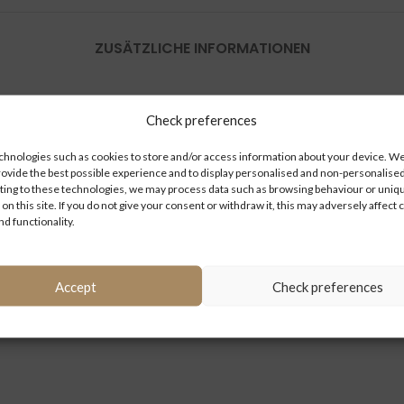
ZUSÄTZLICHE INFORMATIONEN
LEN
Karosserie / Rahme
Check preferences
hnologies such as cookies to store and/or access information about your device. We 
rovide the best possible experience and to display personalised and non-personalised
ing to these technologies, we may process data such as browsing behaviour or uniq
IE/RAHMEN/ANBAU
 on this site. If you do not give your consent or withdraw it, this may adversely affect 
nd functionality.
Accept
Check preferences