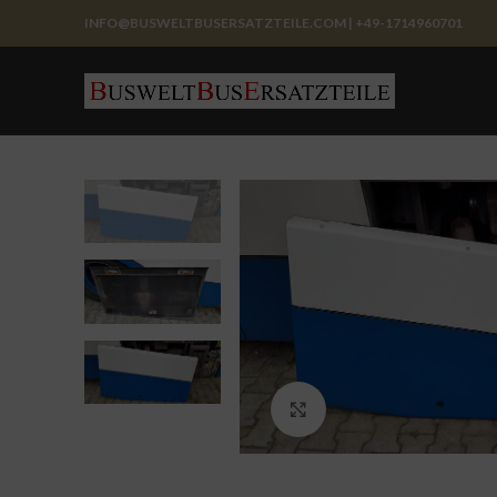
INFO@BUSWELTBUSERSATZTEILE.COM | +49-1714960701
Click to enlarge