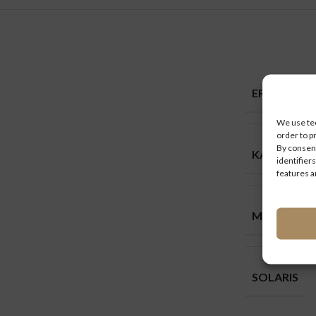
ERSATZTEI
We use tec
order to p
By consent
KAROSSER
identifiers
features a
MARKEN
SOLARIS