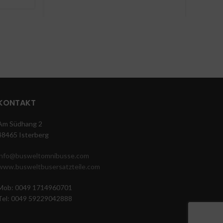
490.000Km
Ne
Hoo
KONTAKT
Am Südhang 2
48465 Isterberg
info@busweltomnibusse.com
www.busweltbusersatzteile.com
Mob: 0049 1714960701
Tel: 0049 59229042888