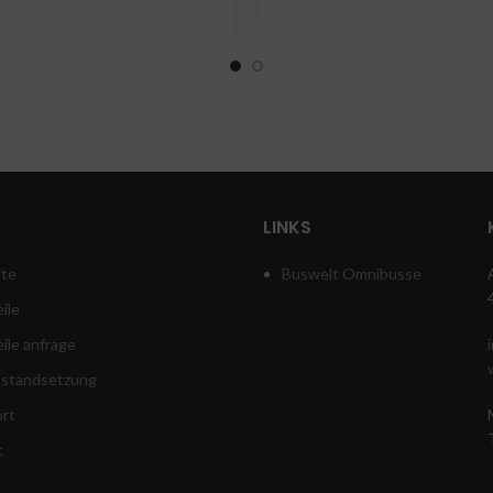
LINKS
ite
Buswelt Omnibusse
ile
eile anfrage
instandsetzung
rt
t