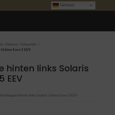
German
ANFRAGE
UNFALL INSTANDSETZUNG
TRANSPORT
KONTAKT
ie / Rahmen / Anbauteile
s Urbino Euro 5 EEV
 hinten links Solaris
 5 EEV
itenklappe hinten links Solaris Urbino Euro 5 EEV