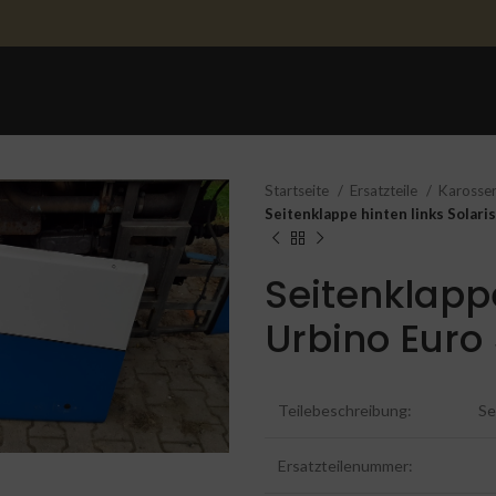
STARTSEITE
ERSATZTEILE
ERSATZTEILE 
Startseite
Ersatzteile
Karosser
Seitenklappe hinten links Solari
Seitenklappe
Urbino Euro
Teilebeschreibung:
Se
Ersatzteilenummer: