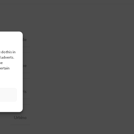
n / Anbauteile
do this in
 adverts.
ue
Seitenklappe
certain
Solaris
Urbino