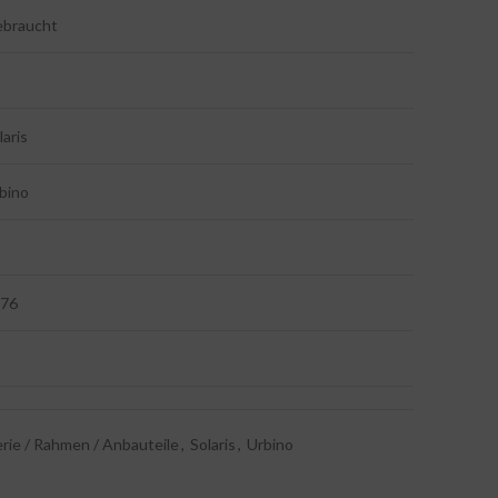
braucht
laris
bino
76
rie / Rahmen / Anbauteile
,
Solaris
,
Urbino