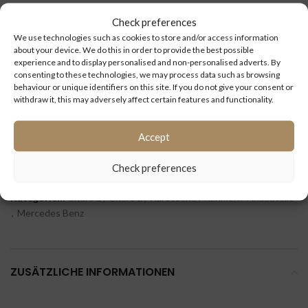
Check preferences
Type:
Mercedes Benz: Citaro 1 und Citaro 2
We use technologies such as cookies to store and/or access information
about your device. We do this in order to provide the best possible
experience and to display personalised and non-personalised adverts. By
Kilometerstand
consenting to these technologies, we may process data such as browsing
(km):
behaviour or unique identifiers on this site. If you do not give your consent or
withdraw it, this may adversely affect certain features and functionality.
ID:
4691
Accept
Extra information:
Check preferences
Kategorien:
Citaro 1
,
Citaro 2
,
Karosserie / Rahmen / Anbauteile
,
Mercedes Benz
ZUSÄTZLICHE INFORMATIONEN