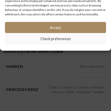
experience and to display personalised and non-personalised adverts. By
consenting to these technologies, we may process data such as browsing
behaviour or unique identifiers on this site. If you do not give your consent or
withdraw it, this may adversely affect certain features and functionality.
Kategorien:
Bremsen
,
Citaro 1
,
Citaro 2
,
Conecto
,
Integro
,
Accept
Intouro
,
Mercedes Benz
,
O350
,
Tourismo
,
Travego
Check preferences
ZUSÄTZLICHE INFORMATIONEN
MARKEN
Mercedes Benz
Citaro 1, Citaro 2, Conecto, Integro,
MERCEDES BENZ
Intouro, O350, Tourismo, Travego