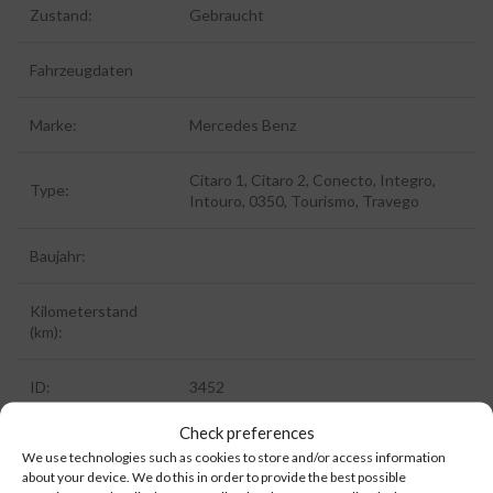
Zustand:
Gebraucht
Fahrzeugdaten
Marke:
Mercedes Benz
Citaro 1, Citaro 2, Conecto, Integro,
Type:
Intouro, 0350, Tourismo, Travego
Baujahr:
Kilometerstand
(km):
ID:
3452
Check preferences
We use technologies such as cookies to store and/or access information
about your device. We do this in order to provide the best possible