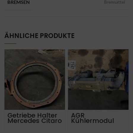
BREMSEN
Bremsattel
ÄHNLICHE PRODUKTE
Getriebe Halter
AGR
Mercedes Citaro
Kühlermodul
OM457hla &
Mercedes Benz
Voith Automatik
Actros OM470LA