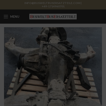
INFO@BUSWELTBUSERSATZTEILE.COM |
+49-1714960701
MENU