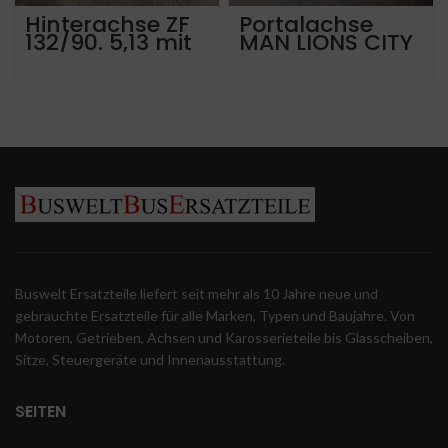
Hinterachse ZF
Portalachse
132/90. 5,13 mit
MAN LIONS CITY
ca 610.000 km
A20 A21 A23
für MAN Lions
13300KM
City
Buswelt Ersatzteile liefert seit mehr als 10 Jahre neue und
gebrauchte Ersatzteile für alle Marken, Typen und Baujahre. Von
Motoren, Getrieben, Achsen und Karosserieteile bis Glasscheiben,
Sitze, Steuergeräte und Innenausstattung.
SEITEN