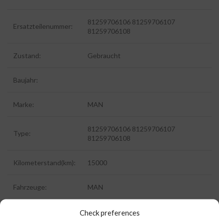
81259706106 81259706107
Ersatzteilenummer:
81259706108
Zustand:
Gebraucht
Baujahr:
Marke:
MAN
81259706106 81259706107
Type:
81259706108
Kilometerstand(km):
15000
Fahrzeuge:
MAN
Fahrzeugtype:
Check preferences