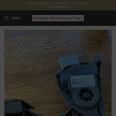
INFO@BUSWELTBUSERSATZTEILE.COM |
+49-1714960701
MENU