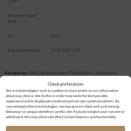
Type:
Kilometerstand
(km):
ID:
6103
Extra information:
31.65.5087.1.00
Kategorien:
2066
,
Abgassanlage / Partikelfilter / Katalysator
,
Ersatzteile
,
MAN
Check preferences
We use technologies such as cookies to store and/or access information
about your device. We do this in order to provide the best possible
experience and to display personalised and non-personalised adverts. By
ZUSÄTZLICHE INFORMATIONEN
consenting to these technologies, we may process data such as browsing
behaviour or unique identifiers on this site. If you do not give your consent or
withdraw it, this may adversely affect certain features and functionality.
Abgassanlage / Partikelfilter /
ERSATZTEILEN
Katalysator