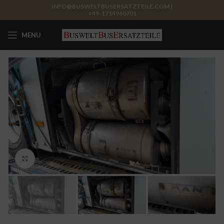
INFO@BUSWELTBUSERSATZTEILE.COM |
+49-1714960701
MENU
Click to enlarge