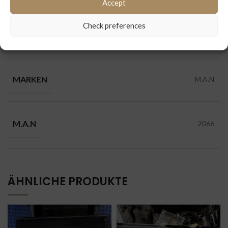
Accept
Check preferences
ABGASSANLAGE/KATALYSATOR
Katalysator
MARKEN
M.A.N
M.A.N
2066
ÄHNLICHE PRODUKTE