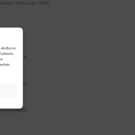
Rahmen / Anbauteile
,
MAN
do this in
 adverts.
M.A.N
ue
certain
A23
Türen