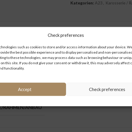
Kategorien:
A23
,
Karosserie / 
ZUSÄTZLICHE INFORMATIONEN
Check preferences
hnologies such as cookies to store and/or access information about your device. We 
rovide the best possible experience and to display personalised and non-personalised
ing to these technologies, we may process data such as browsing behaviour or uniq
 on this site. If you do not give your consent or withdraw it, this may adversely affect 
nd functionality.
Accept
Check preferences
IE/RAHMEN/ANBAU