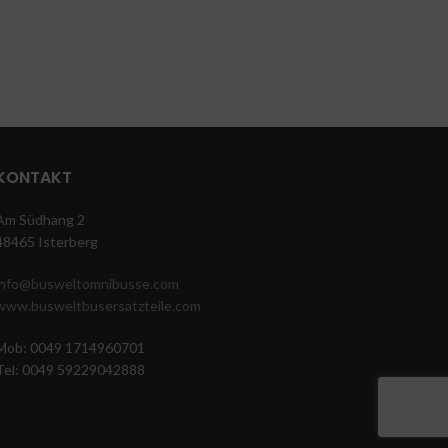
KONTAKT
Am Südhang 2
48465 Isterberg
info@busweltomnibusse.com
www.busweltbusersatzteile.com
Mob: 0049 1714960701
Tel: 0049 59229042888