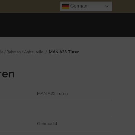
German
ANFRAGE
UNFALL INSTANDSETZUNG
TRANSPORT
KONTAKT
ie / Rahmen / Anbauteile
MAN A23 Türen
ren
MAN A23 Türen
Gebraucht