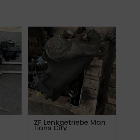
ZF Lenkgetriebe Man
MAN
Lions City
Ko
 Aus
81462006367
Ar