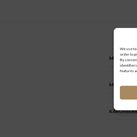
We use tec
order to p
MARKEN
By consent
identifiers
features a
M.A.N
KAROSSER