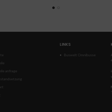
LINKS
ite
Buswelt Omnibusse
ile
eile anfrage
instandsetzung
rt
t