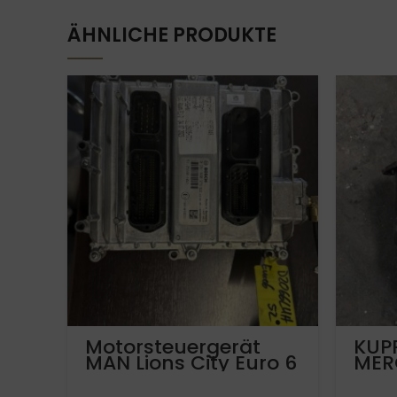
ÄHNLICHE PRODUKTE
Motorsteuergerät
KUP
MAN Lions City Euro 6
MER
D2066LUH52
MA
0281020273