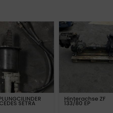
PLUNGCILINDER
Hinterachse ZF
CEDES SETRA
133/80 EP
N
Ubersetzung 5,12
MAN Lions City