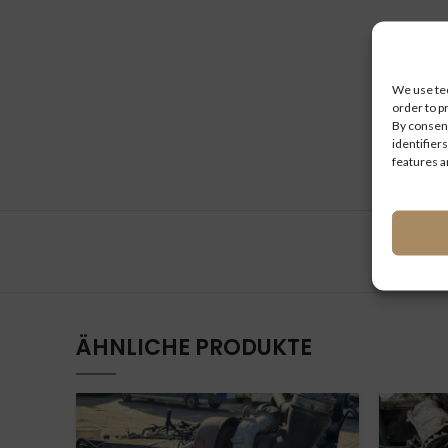
We use tec
order to p
By consent
identifiers
features a
ÄHNLICHE PRODUKTE