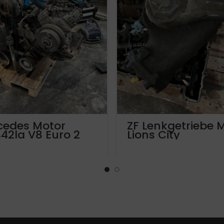
cedes Motor
ZF Lenkgetriebe 
42la V8 Euro 2
Lions City
381 ps.
81462006367
leistung ca
.000 km