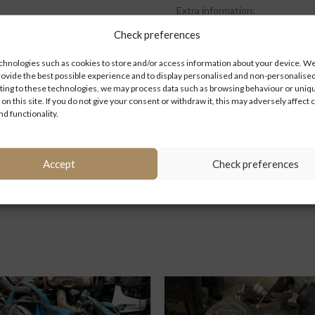
Extra information:
Check preferences
hnologies such as cookies to store and/or access information about your device. We 
rovide the best possible experience and to display personalised and non-personalised
ing to these technologies, we may process data such as browsing behaviour or uniq
 on this site. If you do not give your consent or withdraw it, this may adversely affect 
Kategorien:
Ersatzteile
,
Lenkun
nd functionality.
Accept
Check preferences