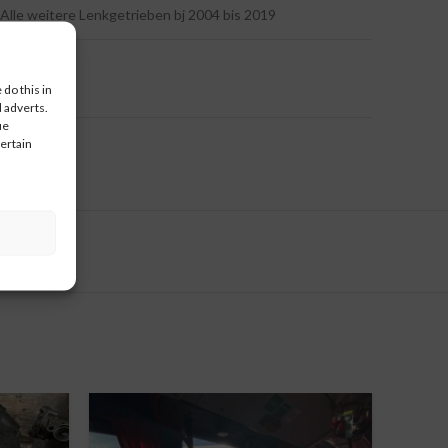
Alle weitere Lenkgetrieben bj 2004 bis 2019
do this in
 adverts.
ue
certain
g