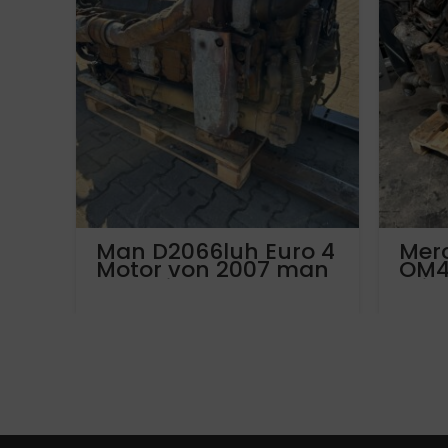
Man D2066luh Euro 4
Mer
Motor von 2007 man
OM4
a23 mit nur 630.000
mit 
km
Lauf
750