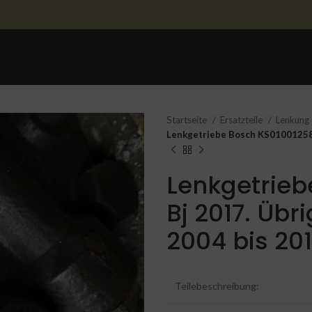
STARTSEITE
ERSATZTEILE
ERSATZTEILE 
Startseite
Ersatzteile
Lenkung
Lenkgetriebe Bosch KS01001258 
Lenkgetrieb
Bj 2017. Übr
2004 bis 20
Teilebeschreibung: