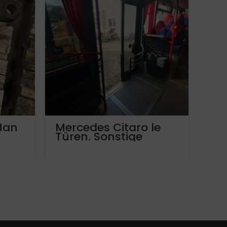
Man
Mercedes Citaro le
Kat
Türen. Sonstige
A0
Citaro le Teile
Evo