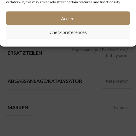
withdraw it, this may adversely affect certain features and functionality.
Ersatzteile
,
Evobus
Accept
ZUSÄTZLICHE INFORMATIONEN
Check preferences
Abgassanlage / Partikelfilter /
ERSATZTEILEN
Katalysator
ABGASSANLAGE/KATALYSATOR
Katalysator
MARKEN
Evobus