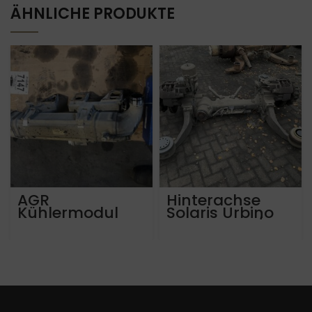
ÄHNLICHE PRODUKTE
AGR
Hinterachse
Kühlermodul
Solaris Urbino
Mercedes Benz
2009. Av132/80
Actros OM470LA
I=6,20 520.000
A4701400475
km