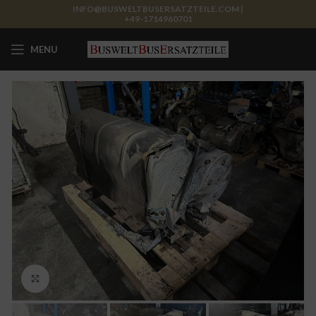
INFO@BUSWELTBUSERSATZTEILE.COM |
+49-1714960701
MENU
Click to enlarge