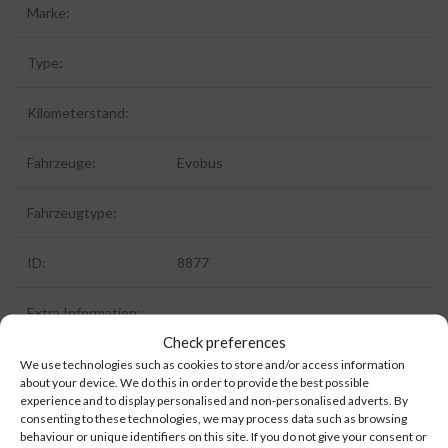
Marke:
Type:
Kilometerstand:
Fahrzeuge:
Evobus
Fahrzeugtype:
ID:
8877
Extra Information:
Check preferences
We use technologies such as cookies to store and/or access information
about your device. We do this in order to provide the best possible
experience and to display personalised and non-personalised adverts. By
consenting to these technologies, we may process data such as browsing
behaviour or unique identifiers on this site. If you do not give your consent or
Kategorien:
Abgassanlage / Partikelfilter / Katalysator
,