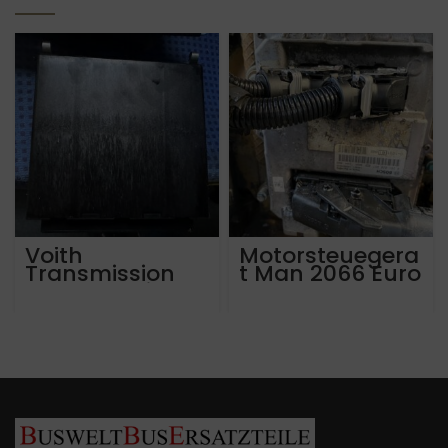
Voith
Motorsteuegera
Transmission
t Man 2066 Euro
Control Unit
5 Euro 6.
MAN Lions City
Weitere Man
81.25809-7167
Mercedes
Motorsteuerger
ate Bj. 2004 bis
2019