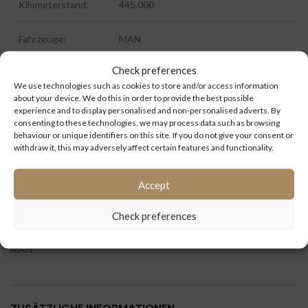
Kilometerstand:
445.000
Fahrzeuge:
MAN
Check preferences
Fahrzeugtype:
Lions City
We use technologies such as cookies to store and/or access information
about your device. We do this in order to provide the best possible
ID:
9330
experience and to display personalised and non-personalised adverts. By
consenting to these technologies, we may process data such as browsing
behaviour or unique identifiers on this site. If you do not give your consent or
Extra Information:
withdraw it, this may adversely affect certain features and functionality.
Accept
Check preferences
Kategorien:
Antriebsstrang / Achsen
,
Ersatzteile
,
Lion`s city
,
MAN